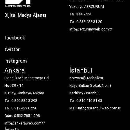
Yakutiye / ERZURUM
Tel: 444 7 298
Dijital Medya Ajansı
Tel: 0 532 482 31 20
info@erzurumweb.com.tr
facebook
twitter
instagram
Ankara
İstanbul
Fidanlık Mh Mithatpaşa Cd.
Kozyatağı Mahallesi
No : 39 / 14
Kaya Sultan Sokak No : 3
Kızılay/Çankaya/Ankara
Kadıköy / İstanbul
Tel: 0 850 885 3 298
Tel: 0 216 416 81 63
Tel: 0 312 429 0 298
Mail: info@istanbulweb.com.tr
Gsm: 0 532 785 1 298
info@ankaraweb.com.tr