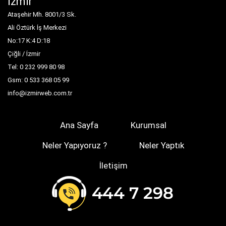
İzmir
Ataşehir Mh. 8001/3 Sk.
Ali Öztürk İş Merkezi
No:17 K:4 D:18
Çiğli / İzmir
Tel: 0 232 999 80 98
Gsm: 0 533 368 05 99
info@izmirweb.com.tr
Ana Sayfa
Kurumsal
Neler Yapıyoruz ?
Neler Yaptık
İletişim